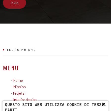
TECNOIMM SRL
MENU
-
Home
-
Mission
-
Projets
-
Interior design
×
QUESTO SITO WEB UTILIZZA COOKIE DI TERZE
-
Contatti
PARTI