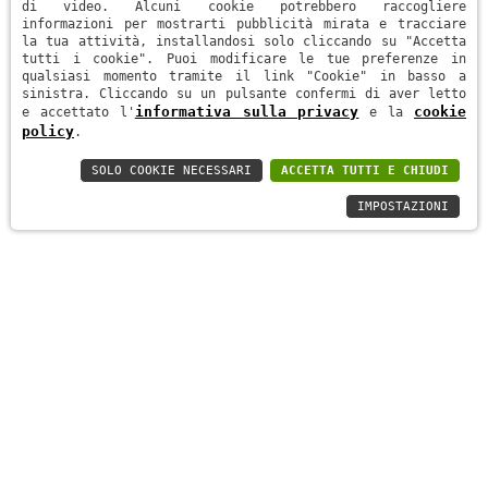
EDILIZIA
di video. Alcuni cookie potrebbero raccogliere
informazioni per mostrarti pubblicità mirata e tracciare
la tua attività, installandosi solo cliccando su "Accetta
tutti i cookie". Puoi modificare le tue preferenze in
TECNOimm srl è un’azienda che opera a Verona e provincia e
qualsiasi momento tramite il link "Cookie" in basso a
sinistra. Cliccando su un pulsante confermi di aver letto
spazia dalla consulenza, alla progettazione, alla ristrutturazione
informativa sulla privacy
cookie
e accettato l'
e la
policy
.
di immobili e che mira a fornire al cliente un servizio completo
“chiavi in mano”.
SOLO COOKIE NECESSARI
ACCETTA TUTTI E CHIUDI
Attraverso una rete di professionisti qualificati e artigiani del
IMPOSTAZIONI
settore, il cliente verrà guidato verso la completa realizzazione
del progetto, secondo le sue esigenze ed aspettative.
PROJECTS