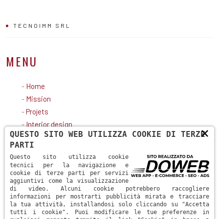
TECNOIMM SRL
MENU
-
Home
-
Mission
-
Projets
-
Interior design
×
QUESTO SITO WEB UTILIZZA COOKIE DI TERZE
-
Contatti
PARTI
CONTATTI
Questo sito utilizza cookie
tecnici per la navigazione e
cookie di terze parti per servizi
aggiuntivi come la visualizzazione
Via Roma, 10 - 37121 Verona (VR)
di video. Alcuni cookie potrebbero raccogliere
informazioni per mostrarti pubblicità mirata e tracciare
+39 0458012187
la tua attività, installandosi solo cliccando su "Accetta
tutti i cookie". Puoi modificare le tue preferenze in