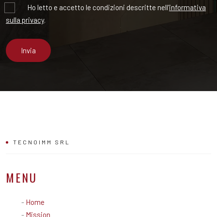
Obbligatorio
Ho letto e accetto le condizioni descritte nell'
informativa
sulla privacy
.
TECNOIMM SRL
MENU
-
Home
-
Mission