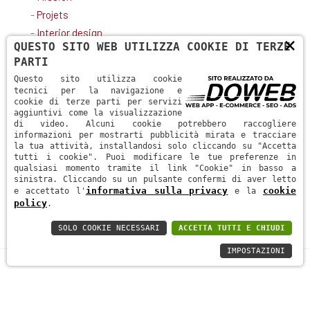
-
Projets
-
Interior design
×
QUESTO SITO WEB UTILIZZA COOKIE DI TERZE
-
Contatti
PARTI
CONTATTI
Questo sito utilizza cookie
tecnici per la navigazione e
cookie di terze parti per servizi
aggiuntivi come la visualizzazione
Via Roma, 10 - 37121 Verona (VR)
di video. Alcuni cookie potrebbero raccogliere
informazioni per mostrarti pubblicità mirata e tracciare
+39 0458012187
la tua attività, installandosi solo cliccando su "Accetta
tutti i cookie". Puoi modificare le tue preferenze in
qualsiasi momento tramite il link "Cookie" in basso a
info@tecnoimmsrl.it
sinistra. Cliccando su un pulsante confermi di aver letto
informativa sulla privacy
cookie
e accettato l'
e la
policy
.
SOLO COOKIE NECESSARI
ACCETTA TUTTI E CHIUDI
IMPOSTAZIONI
TECNOIMM Srl | P.IVA: 03437720232 | REA: VR336523 | Cap. Soc: 10.000 €
Informativa sulla privacy
-
Web agency a Verona